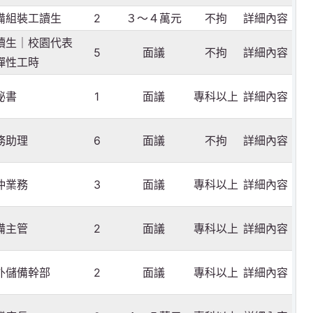
備組裝工讀生
2
３～４萬元
不拘
詳細內容
讀生｜校園代表
5
面議
不拘
詳細內容
彈性工時
秘書
1
面議
專科以上
詳細內容
務助理
6
面議
不拘
詳細內容
仲業務
3
面議
專科以上
詳細內容
備主管
2
面議
專科以上
詳細內容
外儲備幹部
2
面議
專科以上
詳細內容