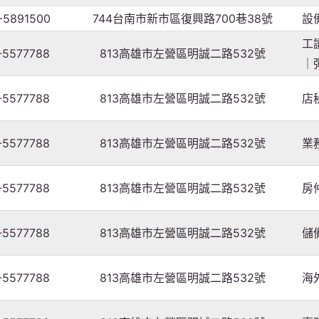
-5891500
744台南市新市區復興路700巷38號
設
工
-5577788
813高雄市左營區明誠二路532號
｜
-5577788
813高雄市左營區明誠二路532號
店
-5577788
813高雄市左營區明誠二路532號
業
-5577788
813高雄市左營區明誠二路532號
房
-5577788
813高雄市左營區明誠二路532號
儲
-5577788
813高雄市左營區明誠二路532號
海