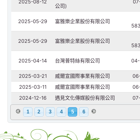
2025-08-12
07
公司)
2025-05-29
富雅樂企業股份有限公司
58
2025-05-29
富雅樂企業股份有限公司
58
2025-04-14
台灣普特絲有限公司
04
2025-03-21
威爾宣國際事業有限公司
06
2025-03-11
威爾宣國際事業有限公司
06
2024-12-16
遇見文化傳媒股份有限公司
07
1
2
3
4
5
6