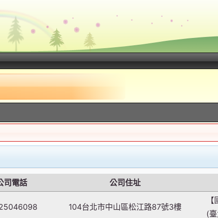
公司電話
公司住址
【
25046098
104台北市中山區松江路87號3樓
(