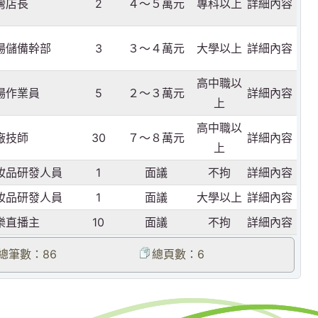
灣店長
2
４～５萬元
專科以上
詳細內容
場儲備幹部
3
３～４萬元
大學以上
詳細內容
高中職以
場作業員
5
２～３萬元
詳細內容
上
高中職以
廠技師
30
７～８萬元
詳細內容
上
妝品研發人員
1
面議
不拘
詳細內容
妝品研發人員
1
面議
大學以上
詳細內容
樂直播主
10
面議
不拘
詳細內容
總筆數：
86
總頁數：
6