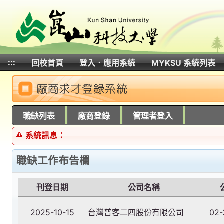
:::
回校首頁
登入．應用系統
MYKSU 系統列表
:::
職缺列表
廠商登錄
管理者登入
系統訊息：
職缺工作布告欄
刊登日期
公司名稱
2025-10-15
台灣普客二四股份有限公司
02-