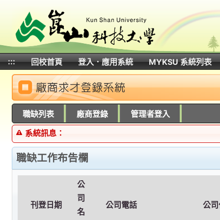
:::
回校首頁
登入．應用系統
MYKSU 系統列表
:::
職缺列表
廠商登錄
管理者登入
系統訊息：
職缺工作布告欄
公
司
刊登日期
公司電話
公司
名