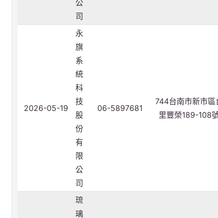
公
司
永
旗
系
統
科
技
744台南市新市
2026-05-19
06-5897681
股
里豐榮189-108
份
有
限
公
司
琉
璃