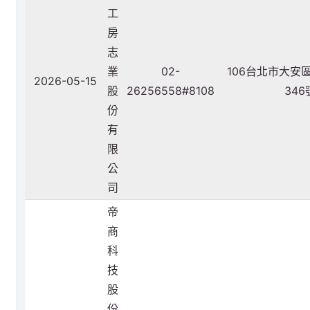
工
房
志
業
02-
106台北市大安
2026-05-15
股
26256558#8108
346
份
有
限
公
司
帝
商
科
技
股
份