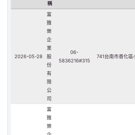
稱
富
雅
樂
企
業
06-
2026-05-28
股
741台南市善化
5836216#315
份
有
限
公
司
富
雅
樂
企