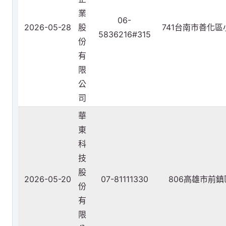
業
06-
2026-05-28
股
741台南市善化
5836216#315
份
有
限
公
司
華
東
科
技
股
2026-05-20
07-81111330
806高雄市前
份
有
限