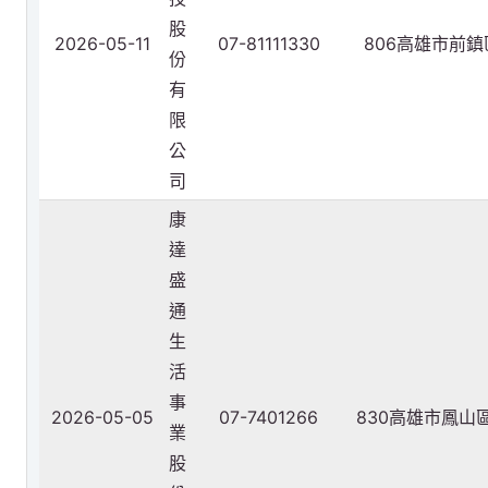
股
2026-05-11
07-81111330
806高雄市前
份
有
限
公
司
康
達
盛
通
生
活
事
2026-05-05
07-7401266
830高雄市鳳山
業
股