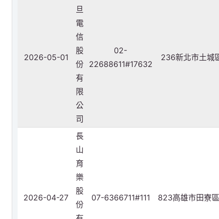
旦
電
信
股
02-
2026-05-01
236新北市土城
份
22688611#17632
有
限
公
司
長
山
育
樂
股
2026-04-27
07-6366711#111
823高雄市田寮
份
有