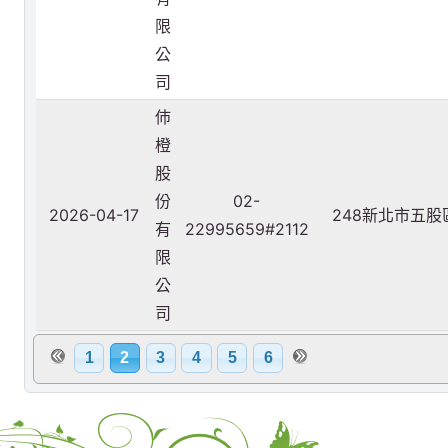
限
公
司
伂
橙
股
份
02-
2026-04-17
248新北市五股
有
22995659#2112
限
公
司
1
2
3
4
5
6