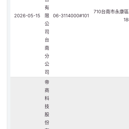
有
710台南市永康區
2026-05-15
限
06-3114000#101
1
公
司
台
南
分
公
司
帝
商
科
技
股
份