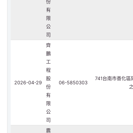
份
有
限
公
司
齊
鵬
工
程
股
741台南市善化區
2026-04-29
06-5850303
份
之
有
限
公
司
震